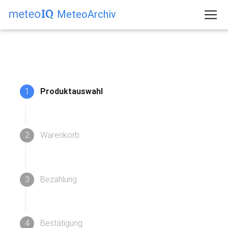
MeteoArchiv
1
Produktauswahl
2
Warenkorb
3
Bezahlung
4
Bestätigung