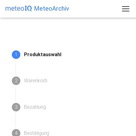
MeteoArchiv
1
Produktauswahl
2
Warenkorb
3
Bezahlung
4
Bestätigung