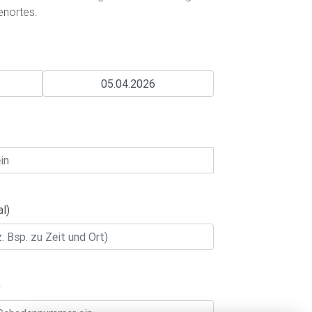
nortes.
l)
)