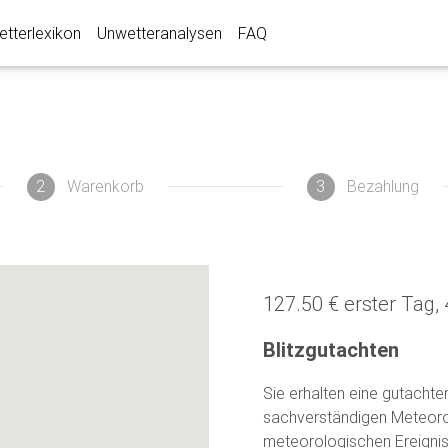
tterlexikon
Unwetteranalysen
FAQ
2
Warenkorb
3
Bezahlung
127.50 € erster Tag, 
Blitzgutachten
Sie erhalten eine gutacht
sachverständigen Meteor
meteorologischen Ereignis