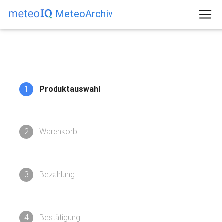
MeteoArchiv
1
Produktauswahl
2
Warenkorb
3
Bezahlung
4
Bestätigung